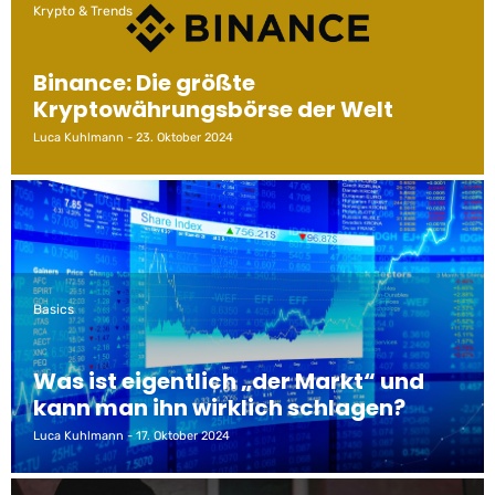
Krypto & Trends
Binance: Die größte
Kryptowährungsbörse der Welt
Luca Kuhlmann
23. Oktober 2024
Basics
Was ist eigentlich „der Markt“ und
kann man ihn wirklich schlagen?
Luca Kuhlmann
17. Oktober 2024