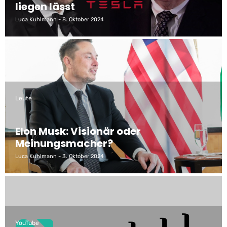
liegen lässt
Luca Kuhlmann
8. Oktober 2024
Leute
Elon Musk: Visionär oder
Meinungsmacher?
Luca Kuhlmann
3. Oktober 2024
YouTube