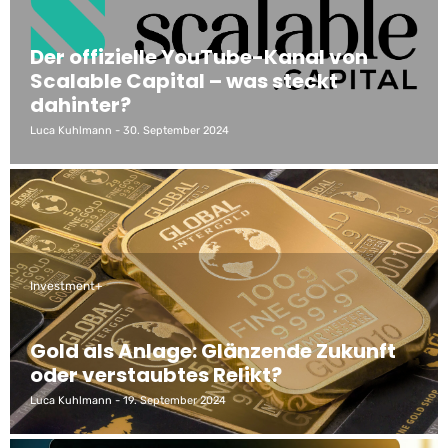
Der offizielle YouTube-Kanal von
Scalable Capital – was steckt
dahinter?
Luca Kuhlmann
30. September 2024
Investment+
Gold als Anlage: Glänzende Zukunft
oder verstaubtes Relikt?
Luca Kuhlmann
19. September 2024