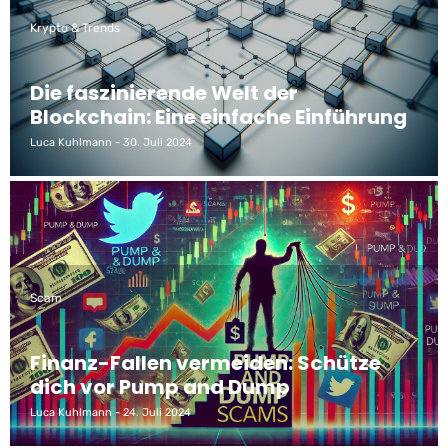
Krypto & Trends
Die faszinierende Welt der
Blockchain: Eine einfache Einführung
Luca Kuhlmann
30. Juli 2024
Scam
Finanz-Fallen vermeiden: Schütze
dich vor Pump and Dump
Luca Kuhlmann
24. Juli 2024