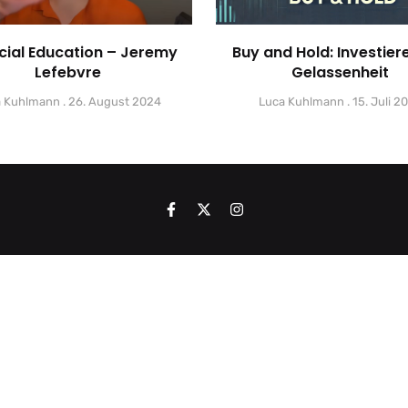
cial Education – Jeremy
Buy and Hold: Investier
Lefebvre
Gelassenheit
a Kuhlmann
26. August 2024
Luca Kuhlmann
15. Juli 2