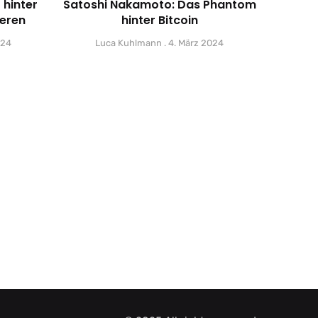
 hinter
Satoshi Nakamoto: Das Phantom
eren
hinter Bitcoin
024
Luca Kuhlmann
4. März 2024