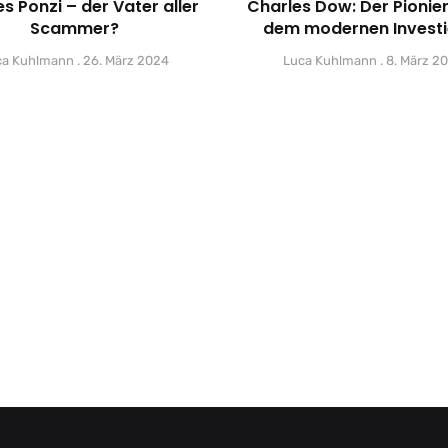
s Ponzi – der Vater aller
Charles Dow: Der Pionier
Scammer?
dem modernen Investi
ca Kuhlmann
26. März 2024
Luca Kuhlmann
8. März 2