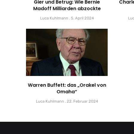
Gier und Betrug: Wie Bernie
Charle
Madoff Milliarden abzockte
Luca Kuhlmann
5. April 2024
Lu
Warren Buffett: das „Orakel von
Omaha“
Luca Kuhlmann
22. Februar 2024