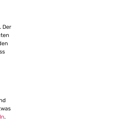
. Der
uten
den
ass
ind
twas
ln
.
h