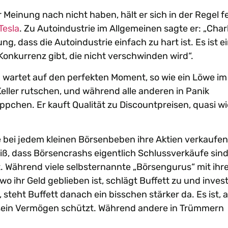
 Meinung nach nicht haben, hält er sich in der Regel f
Tesla
. Zu Autoindustrie im Allgemeinen sagte er: „Charl
g, dass die Autoindustrie einfach zu hart ist. Es ist e
Konkurrenz gibt, die nicht verschwinden wird“.
 wartet auf den perfekten Moment, so wie ein Löwe im
Keller rutschen, und während alle anderen in Panik
ppchen. Er kauft Qualität zu Discountpreisen, quasi wi
 bei jedem kleinen Börsenbeben ihre Aktien verkaufe
eiß, dass Börsencrashs eigentlich Schlussverkäufe sind
. Während viele selbsternannte „Börsengurus“ mit ihr
 ihr Geld geblieben ist, schlägt Buffett zu und invest
steht Buffett danach ein bisschen stärker da. Es ist, a
d sein Vermögen schützt. Während andere in Trümmern