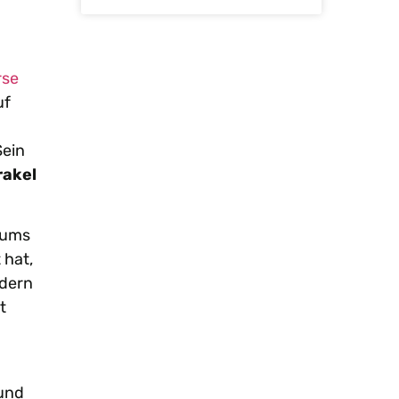
rse
uf
Sein
rakel
htums
 hat,
ndern
t
 und