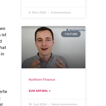
8. März 2024
5 Kommentare
 wo
 ist
YOUTUBE
d
 hat
 in
Northern Finance
erte
ZUM ARTIKEL »
:
er
18. Juni 2024
Keine Kommentare