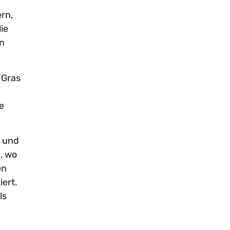
ern,
ie
in
 Gras
e
n und
, wo
en
iert.
ls