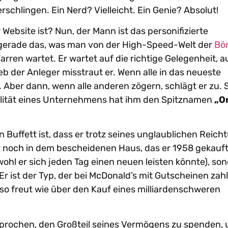
rschlingen. Ein Nerd? Vielleicht. Ein Genie? Absolut!
ebsite ist? Nun, der Mann ist das personifizierte
 gerade das, was man von der High-Speed-Welt der
Bö
rren wartet. Er wartet auf die richtige Gelegenheit, a
 der Anleger misstraut er. Wenn alle in das neueste
k. Aber dann, wenn alle anderen zögern, schlägt er zu. 
ualität eines Unternehmens hat ihm den Spitznamen
„O
 Buffett ist, dass er trotz seines unglaublichen Reic
er noch in dem bescheidenen Haus, das er 1958 gekauft
wohl er sich jeden Tag einen neuen leisten könnte), so
ist der Typ, der bei McDonald’s mit Gutscheinen zahl
so freut wie über den Kauf eines milliardenschweren
ersprochen, den Großteil seines Vermögens zu spenden,