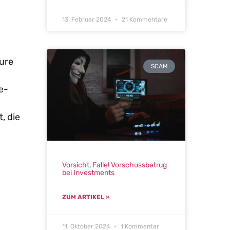
13. Februar 2024
21 Kommentare
Eure
SCAM
e-
, die
Vorsicht, Falle! Vorschussbetrug
bei Investments
ZUM ARTIKEL »
11. Oktober 2024
1 Kommentar