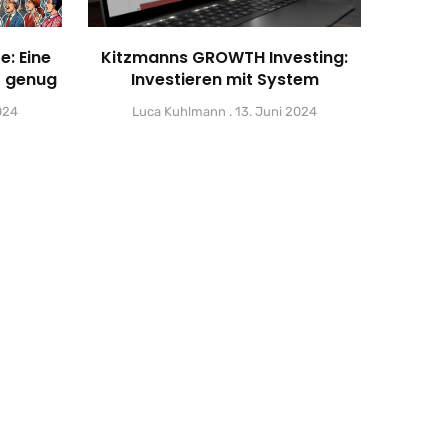
e: Eine
Kitzmanns GROWTH Investing:
t genug
Investieren mit System
024
Luca Kuhlmann
13. Juni 2024