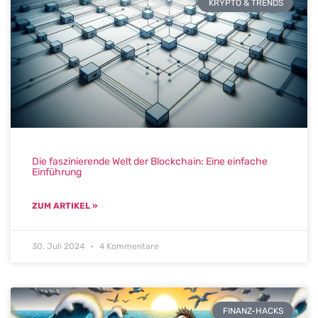
KRYPTO & TRENDS
Die faszinierende Welt der Blockchain: Eine einfache
Einführung
ZUM ARTIKEL »
30. Juli 2024
4 Kommentare
FINANZ-HACKS